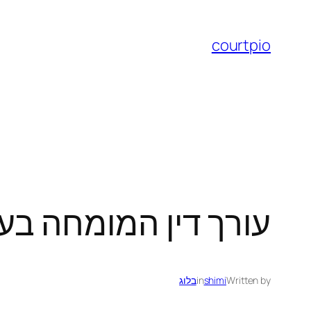
לדלג
לתוכן
courtpio
עורך דין המומחה בענ
Written by
shimi
in
בלוג