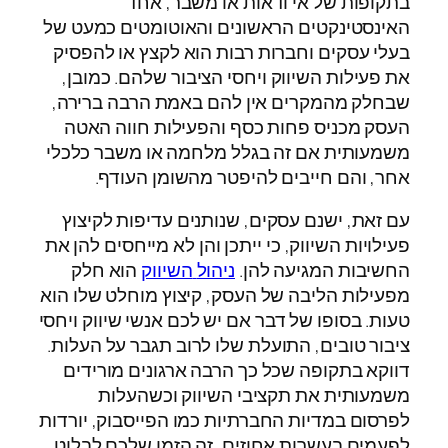
בתקופות של אי ודאות או משבר, אחד
האינסטינקטים הראשונים והאוטומטים כמעט של
בעלי עסקים וחברות רבות הוא לקצץ או להפסיק
את פעילות השיווק ויחסי הציבור שלהם. כמובן,
שבחלק מהמקרים אין להם באמת הרבה ברירה,
העסק מכניס פחות כסף והפעילות חווה האטה
משמעותית אם זה בגלל מלחמה או משבר כלכלי
אחר, והם חייבים להיפטר מהשומן העודף.
עם זאת, ישנם עסקים, שנותנים עדיפות לקיצוץ
פעילויות השיווק, כי ייתכן והן לא מייחסים להן את
החשיבות המגיעה להן.
ניהול
השיווק
הוא חלק
מפעילות הליבה של העסק, קיצוץ מוחלט שלו הוא
טעות. בסופו של דבר אם יש לכם אנשי שיווק ויחסי
ציבור טובים, התועלת שלו לרוב תגבר על העלות.
דווקא בתקופה שכל כך הרבה ארגונים מורידים
משמעותית את תקציבי השיווק וכשהעלות
לפרסום במדיות החברתיות כמו הפייסבוק, יורדות
לפעמים בעשרות אחוזים, זה הזמן שלכם לבלוט.